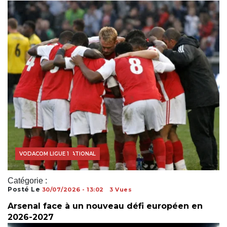
FOOTBALL INTERNATIONAL
VODACOM LIGUE 1
Catégorie :
Posté Le
30/07/2026 - 13:02
3 Vues
Arsenal face à un nouveau défi européen en
2026-2027