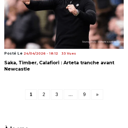
Posté Le
24/04/2026 - 18:12
33 Vues
Saka, Timber, Calafiori : Arteta tranche avant
Newcastle
Posts
1
2
3
…
9
»
pagination