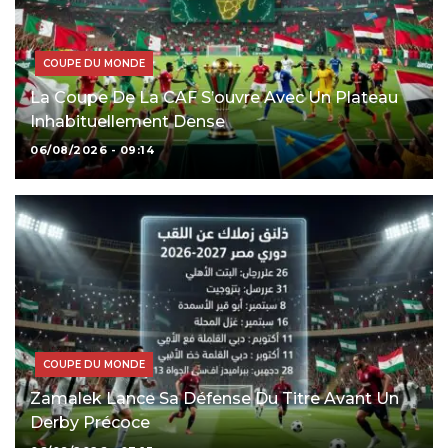
COUPE DU MONDE
La Coupe De La CAF S’ouvre Avec Un Plateau
Inhabituellement Dense
06/08/2026 - 09:14
COUPE DU MONDE
Zamalek Lance Sa Défense Du Titre Avant Un
Derby Précoce