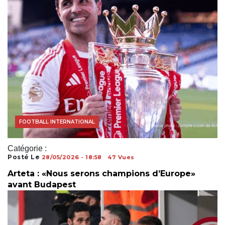
ACTUALITÉS FOOTBALL
FOOTBALL INTERNATIONAL
Catégorie :
Posté Le
28/05/2026 - 18:58
47 Vues
Arteta : «Nous serons champions d’Europe»
avant Budapest