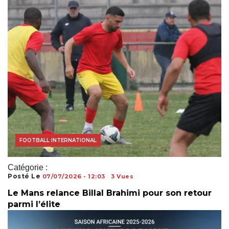
FOOTBALL AFRICAIN
FOOTBALL INTERNATIONAL
Catégorie :
Posté Le
07/07/2026 - 12:03
3 Vues
Le Mans relance Billal Brahimi pour son retour
parmi l’élite