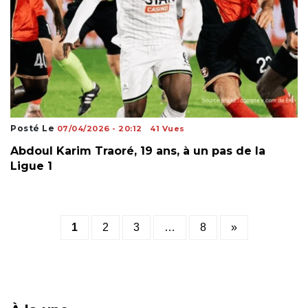
Posté Le
07/04/2026 - 20:12
41 Vues
Abdoul Karim Traoré, 19 ans, à un pas de la
Ligue 1
Posts
1
2
3
…
8
»
pagination