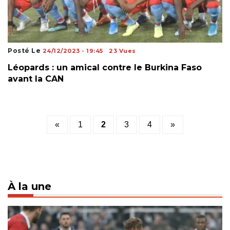
Posté Le
24/12/2023 - 19:45
23 Vues
Léopards : un amical contre le Burkina Faso
avant la CAN
Posts
«
1
2
3
4
»
pagination
À la une