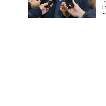
Le
à 
ne