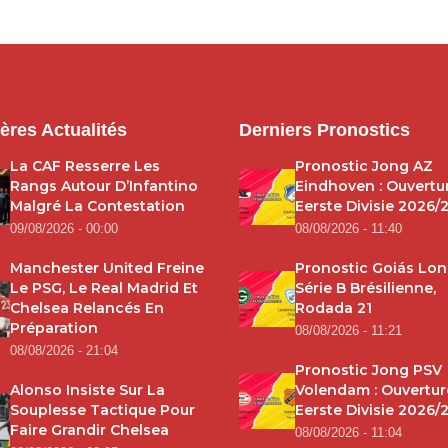
ères Actualités
Derniers Pronostics
La CAF Resserre Les
Pronostic Jong AZ
Rangs Autour D’Infantino
Eindhoven : Ouvertu
Malgré La Contestation
Eerste Divisie 2026/
09/08/2026 - 00:00
08/08/2026 - 11:40
Manchester United Freine
Pronostic Goiás Lond
Le PSG, Le Real Madrid Et
Série B Brésilienne,
Chelsea Relancés En
Rodada 21
Préparation
08/08/2026 - 11:21
08/08/2026 - 21:04
Pronostic Jong PSV
Alonso Insiste Sur La
Volendam : Ouvertur
Souplesse Tactique Pour
Eerste Divisie 2026/
Faire Grandir Chelsea
08/08/2026 - 11:04