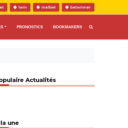
et
1win
melbet
betwinner
ES
PRONOSTICS
BOOKMAKERS
opulaire Actualités
 la une