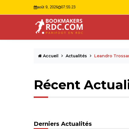
août 9, 2026
07:55:24
Accueil
Actualités
Leandro Trossa
Récent Actual
Derniers Actualités