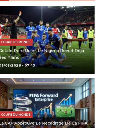
COUPE DU MONDE
Getafe Perd Uche, Le Nigeria Revoit Déjà
Ses Plans
08/08/2026 - 07:43
COUPE DU MONDE
La CAF Approuve Le Recadrage De La FIFA