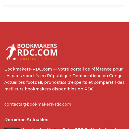
Bookmakers-RDC.com — votre portail de référence pour
les paris sportifs en République Démocratique du Congo.
Actualités football, pronostics d'experts et comparatif des
meilleurs bookmakers disponibles en RDC.
contacts@bookmakers-rdc.com
Dernières Actualités