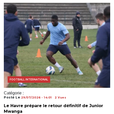
ACTUALITÉS FOOTBALL
FOOTBALL INTERNATIONAL
Catégorie :
Posté Le
29/07/2026 - 14:01
2 Vues
Le Havre prépare le retour définitif de Junior
Mwanga