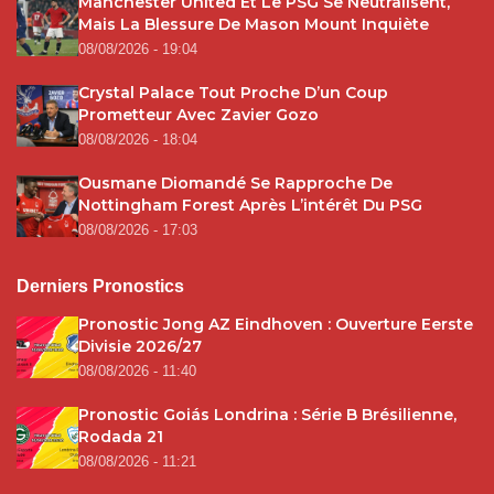
Manchester United Et Le PSG Se Neutralisent,
Mais La Blessure De Mason Mount Inquiète
08/08/2026 - 19:04
Crystal Palace Tout Proche D’un Coup
Prometteur Avec Zavier Gozo
08/08/2026 - 18:04
Ousmane Diomandé Se Rapproche De
Nottingham Forest Après L’intérêt Du PSG
08/08/2026 - 17:03
Derniers Pronostics
Pronostic Jong AZ Eindhoven : Ouverture Eerste
Divisie 2026/27
08/08/2026 - 11:40
Pronostic Goiás Londrina : Série B Brésilienne,
Rodada 21
08/08/2026 - 11:21