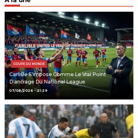
À la une
COUPE DU MONDE
Carlisle S’impose Comme Le Vrai Point
D’ancrage Du National League
07/08/2026 - 21:29