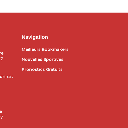
Navigation
Meilleurs Bookmakers
re
27
Nouvelles Sportives
Pronostics Gratuits
rina :
e
27