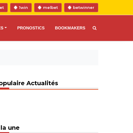
et
1win
melbet
betwinner
ES
PRONOSTICS
BOOKMAKERS
opulaire Actualités
 la une