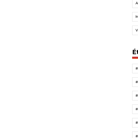
A
V
É
#