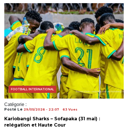
ACTUALITÉS FOOTBALL
FOOTBALL AFRICAIN
FOOTBALL INTERNATIONAL
Catégorie :
Posté Le
29/05/2026 - 22:07
63 Vues
Kariobangi Sharks – Sofapaka (31 mai) :
relégation et Haute Cour