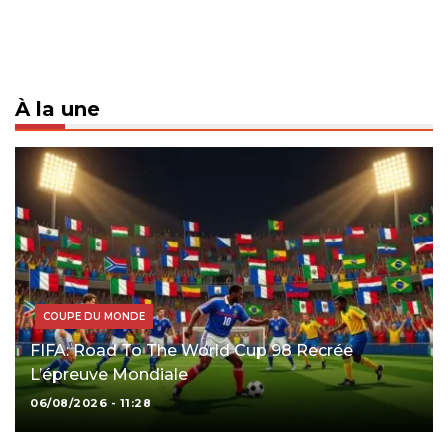
À la une
COUPE DU MONDE
FIFA: Road To The World Cup 98 Recrée
L’épreuve Mondiale
06/08/2026 - 11:28