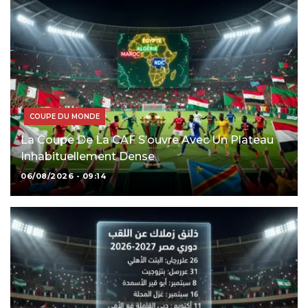
COUPE DU MONDE
La Coupe De La CAF S’ouvre Avec Un Plateau
Inhabituellement Dense
06/08/2026 - 09:14