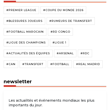
#PREMIER LEAGUE
#COUPE DU MONDE 2026
#BLESSURES JOUEURS
#RUMEURS DE TRANSFERT
#FOOTBALL MAROCAIN
#RD CONGO
#LIGUE DES CHAMPIONS
#LIGUE 1
#ACTUALITÉS DES ÉQUIPES
#ARSENAL
#RDC
#CAN
#TRANSFERT
#FOOTBALL
#REAL MADRID
newsletter
Les actualités et événements mondiaux les plus
importants du jour.