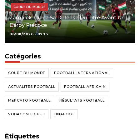
COUPE DU MONDE
Zamalek Lance Sa Défense Du Titre Avant Un
Derby Précoce
06/08/2026 - 07:13
Catégories
COUPE DU MONDE
FOOTBALL INTERNATIONAL
ACTUALITÉS FOOTBALL
FOOTBALL AFRICAIN
MERCATO FOOTBALL
RÉSULTATS FOOTBALL
VODACOM LIGUE 1
LINAFOOT
Étiquettes