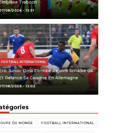
Embrase Trabzon
07/08/2026 - 13:31
FOOTBALL INTERNATIONAL
Eric Junior Dina Ebimbe Rejoint Schalke 04
Et Relance Sa Carrière En Allemagne
07/08/2026 - 13:02
atégories
COUPE DU MONDE
FOOTBALL INTERNATIONAL