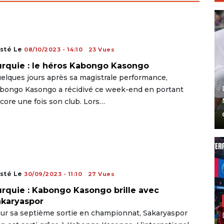
sté Le
08/10/2023 - 14:10
23 Vues
rquie : le héros Kabongo Kasongo
elques jours après sa magistrale performance,
bongo Kasongo a récidivé ce week-end en portant
core une fois son club. Lors…
sté Le
30/09/2023 - 11:10
27 Vues
rquie : Kabongo Kasongo brille avec
karyaspor
ur sa septième sortie en championnat, Sakaryaspor