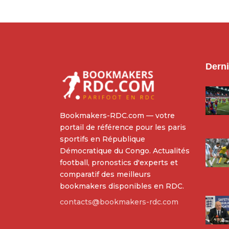
Derni
Bookmakers-RDC.com — votre
portail de référence pour les paris
sportifs en République
Démocratique du Congo. Actualités
football, pronostics d'experts et
comparatif des meilleurs
bookmakers disponibles en RDC.
contacts@bookmakers-rdc.com