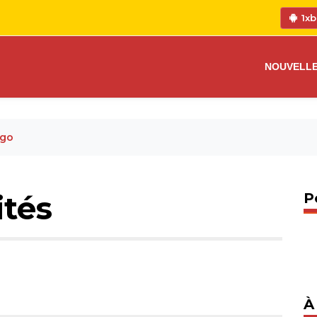
1xb
NOUVELL
ngo
ités
P
À