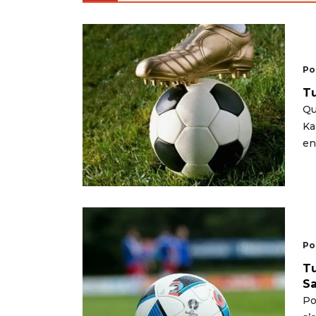
Po
Tu
Qu
Ka
en
Po
Tu
Sa
Po