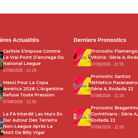
ères Actualités
Derniers Pronostics
Carlisle S’impose Comme
Pronostic Flamengo
Le Vrai Point D’ancrage Du
Vitória : Série A, Ro
National League
07/08/2026 - 11:55
07/08/2026 - 21:29
Pronostic Santos
Messi Pour La Copa
Athletico Paranaense
América 2028: L’Argentine
Série A, Rodada 22
Refuse Toute Pression
07/08/2026 - 11:20
07/08/2026 - 21:05
Pronostic Bragantin
La FA Interdit Les Murs En
Corinthians : Série A,
Dur Autour Des Terrains
Rodada 22
Non-League Après La
07/08/2026 - 11:00
Mort De Billy Vigar