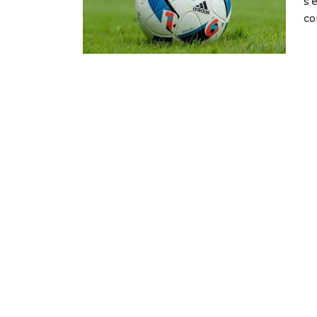
s’
co