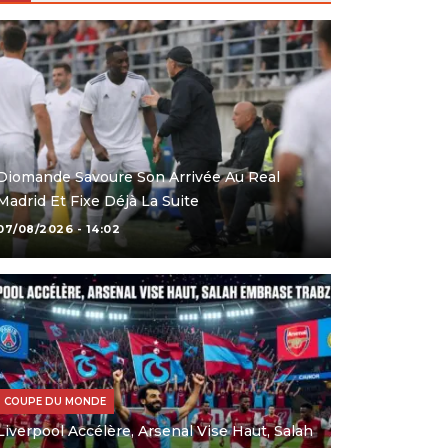
Diomande Savoure Son Arrivée Au Real
Madrid Et Fixe Déjà La Suite
07/08/2026 - 14:02
COUPE DU MONDE
Liverpool Accélère, Arsenal Vise Haut, Salah