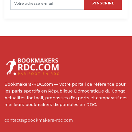
S'INSCRIRE
Bookmakers-RDC.com — votre portail de référence pour
les paris sportifs en République Démocratique du Congo.
Actualités football, pronostics d'experts et comparatif des
meilleurs bookmakers disponibles en RDC.
contacts@bookmakers-rdc.com