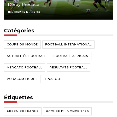
Derby Précoce
06/08/2026 - 07:13
Catégories
COUPE DU MONDE
FOOTBALL INTERNATIONAL
ACTUALITÉS FOOTBALL
FOOTBALL AFRICAIN
MERCATO FOOTBALL
RÉSULTATS FOOTBALL
VODACOM LIGUE 1
LINAFOOT
Étiquettes
#PREMIER LEAGUE
#COUPE DU MONDE 2026