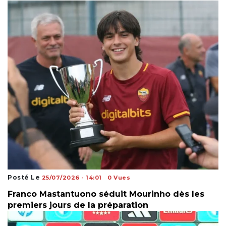
Posté Le
25/07/2026 - 14:01
0 Vues
Franco Mastantuono séduit Mourinho dès les
premiers jours de la préparation