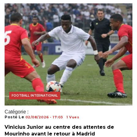
ACTUALITÉS FOOTBALL
FOOTBALL AFRICAIN
FOOTBALL INTERNATIONAL
Catégorie :
Posté Le
02/08/2026 - 17:03
1 Vues
Vinicius Junior au centre des attentes de
Mourinho avant le retour à Madrid