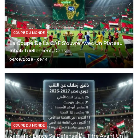
COUPE DU MONDE
La Coupe De La CAF S’ouvre Avec Un Plateau
Inhabituellement Dense
06/08/2026 - 09:14
COUPE DU MONDE
Zamalek Lance Sa Défense Du Titre Avant Un