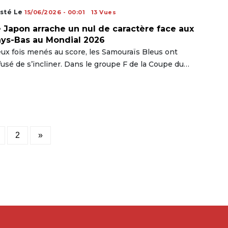
sté Le
15/06/2026 - 00:01
13 Vues
 Japon arrache un nul de caractère face aux
ys-Bas au Mondial 2026
ux fois menés au score, les Samouraïs Bleus ont
fusé de s’incliner. Dans le groupe F de la Coupe du…
Posts
2
»
pagination