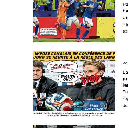
P
ha
Un
Pa
so
Po
La
pr
l
Fr
rè
du