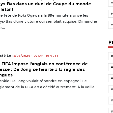
A
ays-Bas dans un duel de Coupe du monde
letant
e tête de Koki Ogawa à la 89e minute a privé les
ys-Bas d’une victoire qui semblait acquise. Dimanche
V
ir…
É
sté Le
15/06/2026 - 02:07
19 Vues
 FIFA impose l’anglais en conférence de
esse : De Jong se heurte à la règle des
angues
enkie De Jong voulait répondre en espagnol. Le
glement de la FIFA en a décidé autrement. À la veille
…
#