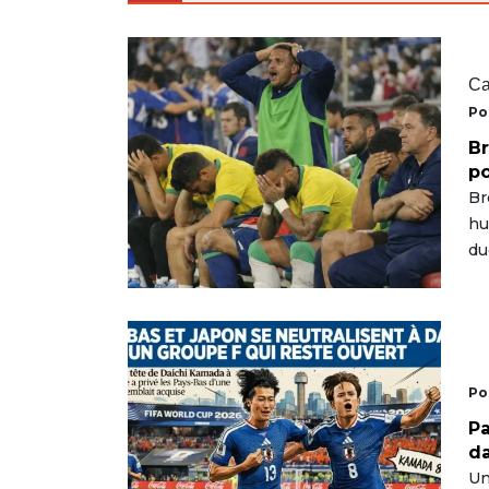
Ca
Po
Br
po
Br
hu
du
Po
Pa
da
Un