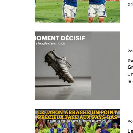
pr
Po
Pa
G
Un
le
Po
Le