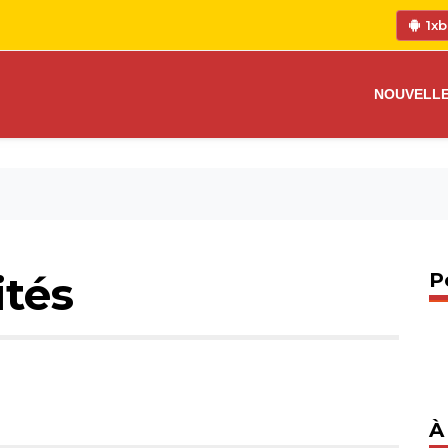
1xb
NOUVELL
ités
P
À