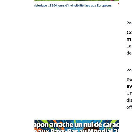
Po
Co
mo
La
de
Po
Pa
av
Un
di
of