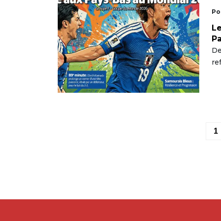
Po
Le
Pa
De
re
1