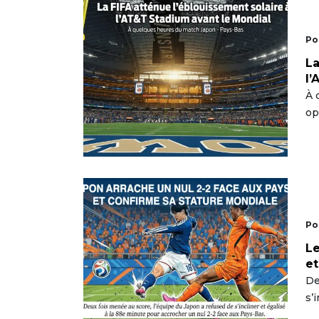
Po
La
l’
À 
op
Po
Le
et
De
s’