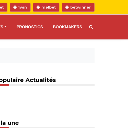
et
1win
melbet
betwinner
ES
PRONOSTICS
BOOKMAKERS
opulaire Actualités
 la une