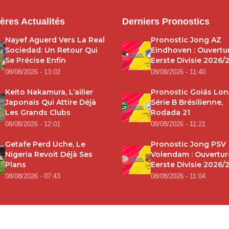
ères Actualités
Derniers Pronostics
Nayef Aguerd Vers La Real
Pronostic Jong AZ
Sociedad: Un Retour Qui
Eindhoven : Ouvertu
Se Précise Enfin
Eerste Divisie 2026/
08/08/2026 - 13:02
08/08/2026 - 11:40
Keito Nakamura, L’ailier
Pronostic Goiás Lond
Japonais Qui Attire Déjà
Série B Brésilienne,
Les Grands Clubs
Rodada 21
08/08/2026 - 12:01
08/08/2026 - 11:21
Getafe Perd Uche, Le
Pronostic Jong PSV
Nigeria Revoit Déjà Ses
Volendam : Ouvertur
Plans
Eerste Divisie 2026/
08/08/2026 - 07:43
08/08/2026 - 11:04
© 2026
Bookmakers-RDC
. Tous droits réservés.