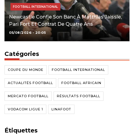
FOOTBALL INTERNATIONAL
Newcastle Confie Son Banc À Matthias Jaissle,
Pari Fort Et Contrat De Quatre Ans
05/08/2026 - 20:05
Catégories
COUPE DU MONDE
FOOTBALL INTERNATIONAL
ACTUALITÉS FOOTBALL
FOOTBALL AFRICAIN
MERCATO FOOTBALL
RÉSULTATS FOOTBALL
VODACOM LIGUE 1
LINAFOOT
Étiquettes