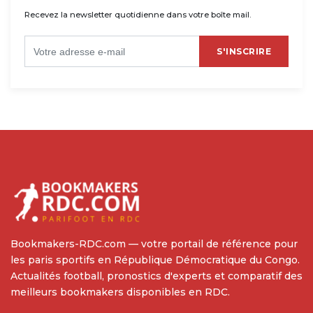
Recevez la newsletter quotidienne dans votre boîte mail.
S'INSCRIRE
Bookmakers-RDC.com — votre portail de référence pour
les paris sportifs en République Démocratique du Congo.
Actualités football, pronostics d'experts et comparatif des
meilleurs bookmakers disponibles en RDC.