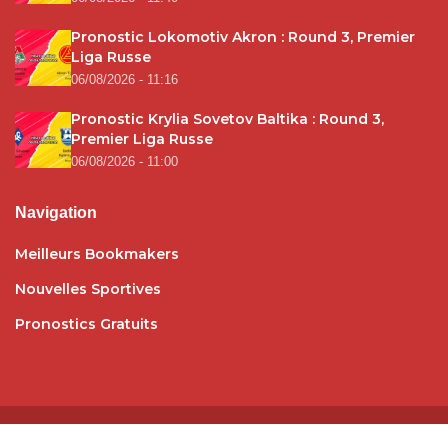
Pronostic Lokomotiv Akron : Round 3, Premier
Liga Russe
06/08/2026 - 11:16
Pronostic Krylia Sovetov Baltika : Round 3,
Premier Liga Russe
06/08/2026 - 11:00
Navigation
Meilleurs Bookmakers
Nouvelles Sportives
Pronostics Gratuits
© 2026
Bookmakers-RDC
. Tous droits réservés.