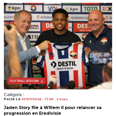
ACTUALITÉS FOOTBALL
FOOTBALL AFRICAIN
Catégorie :
Posté Le
07/07/2026 - 17:09
3 Vues
Jaden Slory file à Willem II pour relancer sa
progression en Eredivisie