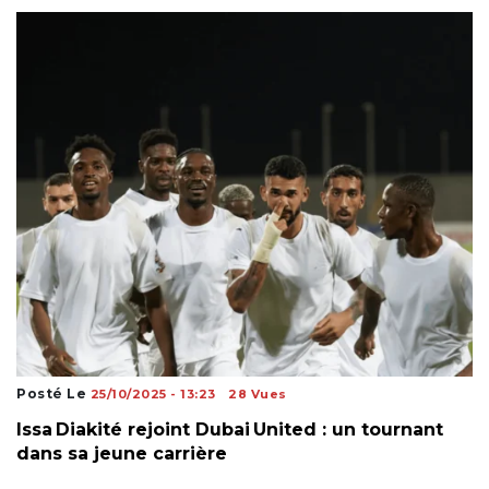
Posté Le
25/10/2025 - 13:23
28 Vues
Issa Diakité rejoint Dubai United : un tournant
dans sa jeune carrière