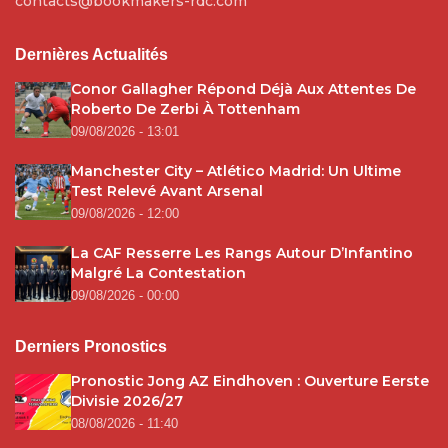
contacts@bookmakers-rdc.com
Dernières Actualités
Conor Gallagher Répond Déjà Aux Attentes De
Roberto De Zerbi À Tottenham
09/08/2026 - 13:01
Manchester City – Atlético Madrid: Un Ultime
Test Relevé Avant Arsenal
09/08/2026 - 12:00
La CAF Resserre Les Rangs Autour D’Infantino
Malgré La Contestation
09/08/2026 - 00:00
Derniers Pronostics
Pronostic Jong AZ Eindhoven : Ouverture Eerste
Divisie 2026/27
08/08/2026 - 11:40