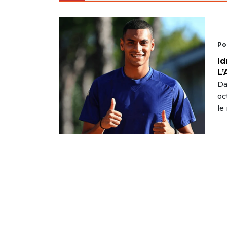
Po
Id
L’
Da
oc
le