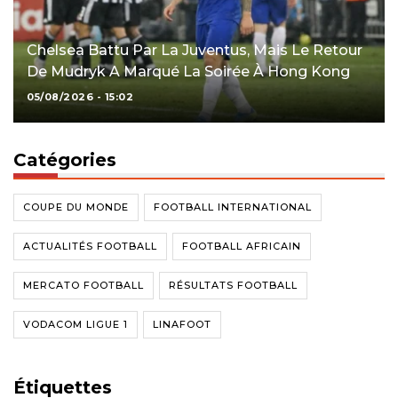
Chelsea Battu Par La Juventus, Mais Le Retour
De Mudryk A Marqué La Soirée À Hong Kong
05/08/2026 - 15:02
Catégories
COUPE DU MONDE
FOOTBALL INTERNATIONAL
ACTUALITÉS FOOTBALL
FOOTBALL AFRICAIN
MERCATO FOOTBALL
RÉSULTATS FOOTBALL
VODACOM LIGUE 1
LINAFOOT
Étiquettes