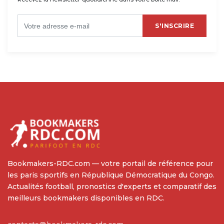
S'INSCRIRE
Bookmakers-RDC.com — votre portail de référence pour
les paris sportifs en République Démocratique du Congo.
Actualités football, pronostics d'experts et comparatif des
meilleurs bookmakers disponibles en RDC.