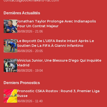
contacts@bookmakers-rdc.com
Dernières Actualités
Jonathan Taylor Prolonge Avec Indianapolis
Pour Un Contrat Majeur
06/08/2026 - 21:06
Le Boycott De L’UEFA Reste Intact Après Le
Soutien De La FIFA À Gianni Infantino
06/08/2026 - 20:05
Vinicius Junior, Une Blessure D’ego Qui Inquiète
Madrid
06/08/2026 - 19:04
Derniers Pronostics
Pronostic CSKA Rostov : Round 3, Premier Liga
Russe
06/08/2026 - 11:40