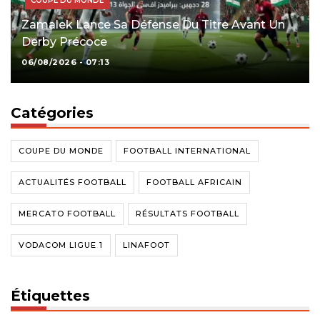
COUPE DU MONDE
Zamalek Lance Sa Défense Du Titre Avant Un
Derby Précoce
06/08/2026 - 07:13
Catégories
COUPE DU MONDE
FOOTBALL INTERNATIONAL
ACTUALITÉS FOOTBALL
FOOTBALL AFRICAIN
MERCATO FOOTBALL
RÉSULTATS FOOTBALL
VODACOM LIGUE 1
LINAFOOT
Étiquettes