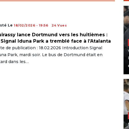
sté Le
18/02/2026 - 19:56
24 Vues
irassy lance Dortmund vers les huitièmes :
 Signal Iduna Park a tremblé face à l’Atalanta
te de publication : 18.02.2026 Introduction Signal
una Park, mardi soir. Le bus de Dortmund était en
tard dans les…