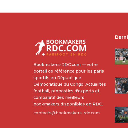
Derni
Bookmakers-RDC.com — votre
portail de référence pour les paris
sportifs en République
Démocratique du Congo. Actualités
football, pronostics d'experts et
comparatif des meilleurs
bookmakers disponibles en RDC.
contacts@bookmakers-rdc.com