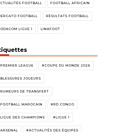
CTUALITÉS FOOTBALL
FOOTBALL AFRICAIN
MERCATO FOOTBALL
RÉSULTATS FOOTBALL
ODACOM LIGUE 1
LINAFOOT
tiquettes
#PREMIER LEAGUE
#COUPE DU MONDE 2026
#BLESSURES JOUEURS
#RUMEURS DE TRANSFERT
#FOOTBALL MAROCAIN
#RD CONGO
LIGUE DES CHAMPIONS
#LIGUE 1
#ARSENAL
#ACTUALITÉS DES ÉQUIPES