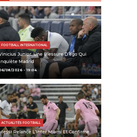
FOOTBALL INTERNATIONAL
Vinicius Junior, Une Blessure D’ego Qui
Inquiète Madrid
06/08/2026 - 19:04
ACTUALITÉS FOOTBALL
Messi Relance L’Inter Miami Et Confirme