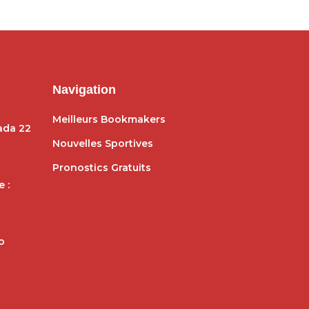
Navigation
Meilleurs Bookmakers
dada 22
Nouvelles Sportives
Pronostics Gratuits
 :
o