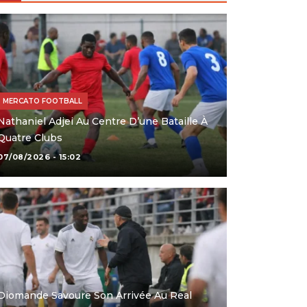
MERCATO FOOTBALL
Nathaniel Adjei Au Centre D’une Bataille À
Quatre Clubs
07/08/2026 - 15:02
Diomande Savoure Son Arrivée Au Real