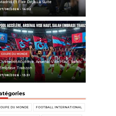
Madrid Et Fixe Déjà La Suite
07/08/2026 - 14:02
COUPE DU MONDE
Liverpool Accélère, Arsenal Vise Haut, Salah
Embrase Trabzon
07/08/2026 - 13:31
atégories
COUPE DU MONDE
FOOTBALL INTERNATIONAL