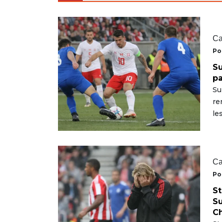
Ca
Po
Su
pa
Su
re
le
Ca
Po
St
Su
C