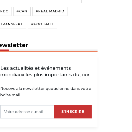
#RDC
#CAN
#REAL MADRID
#TRANSFERT
#FOOTBALL
ewsletter
Les actualités et événements
mondiaux les plus importants du jour.
Recevez la newsletter quotidienne dans votre
boîte mail.
S'INSCRIRE