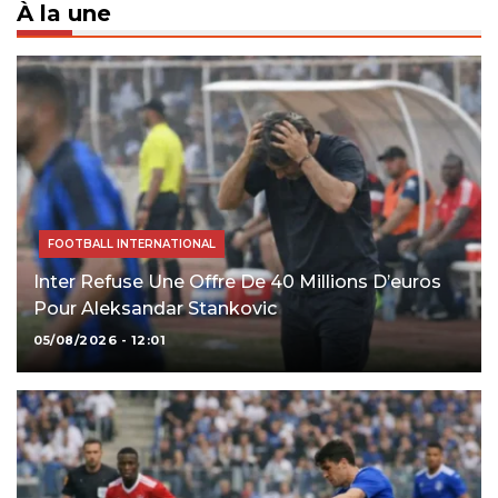
À la une
FOOTBALL INTERNATIONAL
Inter Refuse Une Offre De 40 Millions D’euros
Pour Aleksandar Stankovic
05/08/2026 - 12:01