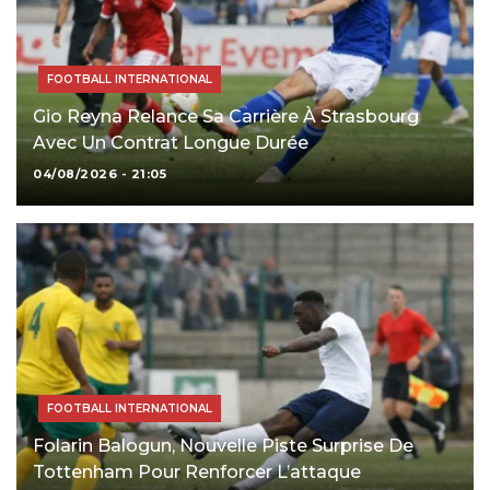
FOOTBALL INTERNATIONAL
Gio Reyna Relance Sa Carrière À Strasbourg
Avec Un Contrat Longue Durée
04/08/2026 - 21:05
FOOTBALL INTERNATIONAL
Folarin Balogun, Nouvelle Piste Surprise De
Tottenham Pour Renforcer L’attaque