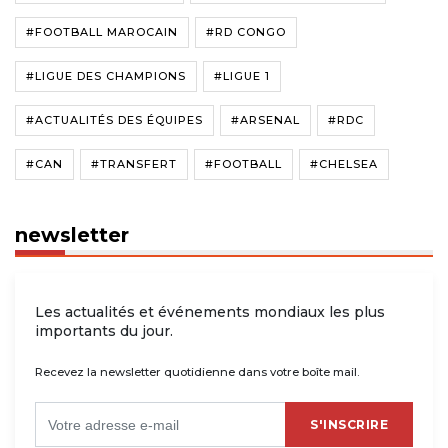
#FOOTBALL MAROCAIN
#RD CONGO
#LIGUE DES CHAMPIONS
#LIGUE 1
#ACTUALITÉS DES ÉQUIPES
#ARSENAL
#RDC
#CAN
#TRANSFERT
#FOOTBALL
#CHELSEA
newsletter
Les actualités et événements mondiaux les plus
importants du jour.
Recevez la newsletter quotidienne dans votre boîte mail.
S'INSCRIRE