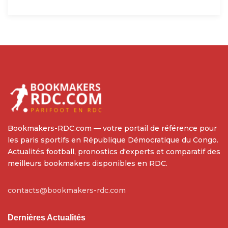
Bookmakers-RDC.com — votre portail de référence pour
les paris sportifs en République Démocratique du Congo.
Actualités football, pronostics d'experts et comparatif des
meilleurs bookmakers disponibles en RDC.
contacts@bookmakers-rdc.com
Dernières Actualités