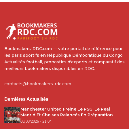
Bookmakers-RDC.com — votre portail de référence pour
les paris sportifs en République Démocratique du Congo.
Actualités football, pronostics d'experts et comparatif des
meilleurs bookmakers disponibles en RDC.
contacts@bookmakers-rdc.com
Dernières Actualités
Manchester United Freine Le PSG, Le Real
Madrid Et Chelsea Relancés En Préparation
08/08/2026 - 21:04