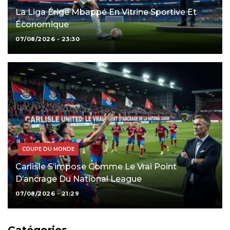
La Liga Érige Mbappé En Vitrine Sportive Et
Économique
07/08/2026 - 23:30
COUPE DU MONDE
Carlisle S’impose Comme Le Vrai Point
D’ancrage Du National League
07/08/2026 - 21:29