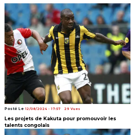
Posté Le
12/08/2024 - 17:57
29 Vues
Les projets de Kakuta pour promouvoir les
talents congolais