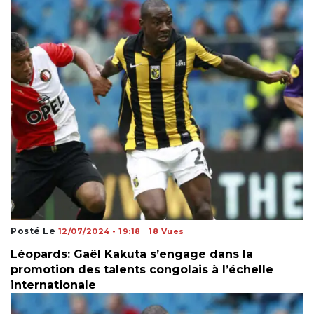
Posté Le
12/07/2024 - 19:18
18 Vues
Léopards: Gaël Kakuta s’engage dans la
promotion des talents congolais à l’échelle
internationale