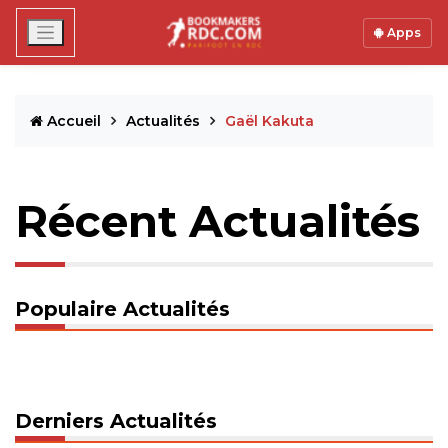
Apps
Accueil
Actualités
Gaël Kakuta
Récent Actualités
Populaire Actualités
Derniers Actualités