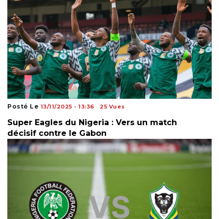
Posté Le
13/11/2025 - 13:36
25 Vues
Super Eagles du Nigeria : Vers un match
décisif contre le Gabon