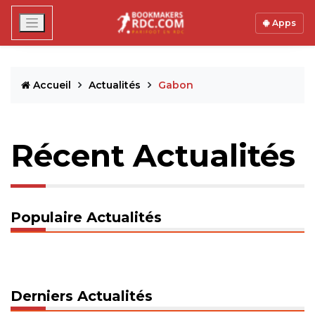
Apps
Accueil
Actualités
Gabon
Récent Actualités
Populaire Actualités
Derniers Actualités