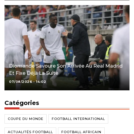
Diomande Savoure Son Arrivée Au Real Madrid
Et Fixe Déjà La Suite
07/08/2026 - 14:02
Catégories
COUPE DU MONDE
FOOTBALL INTERNATIONAL
ACTUALITÉS FOOTBALL
FOOTBALL AFRICAIN