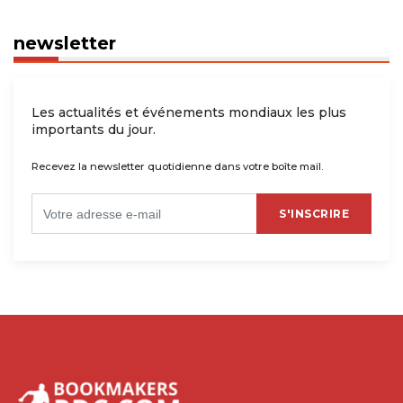
newsletter
Les actualités et événements mondiaux les plus
importants du jour.
Recevez la newsletter quotidienne dans votre boîte mail.
S'INSCRIRE