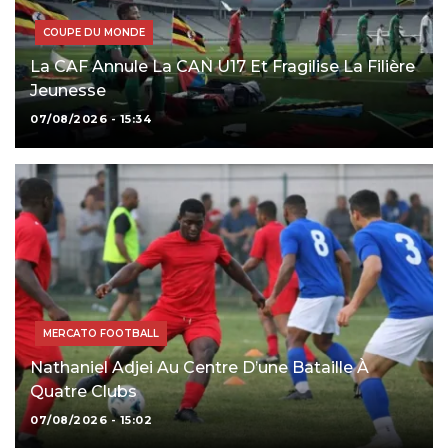
COUPE DU MONDE
La CAF Annule La CAN U17 Et Fragilise La Filière
Jeunesse
07/08/2026 - 15:34
MERCATO FOOTBALL
Nathaniel Adjei Au Centre D’une Bataille À
Quatre Clubs
07/08/2026 - 15:02