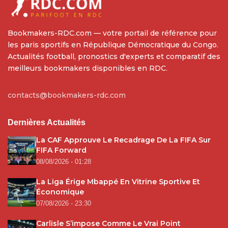
Bookmakers-RDC.com — votre portail de référence pour
les paris sportifs en République Démocratique du Congo.
Actualités football, pronostics d'experts et comparatif des
meilleurs bookmakers disponibles en RDC.
contacts@bookmakers-rdc.com
Dernières Actualités
La CAF Approuve Le Recadrage De La FIFA Sur
FIFA Forward
08/08/2026 - 01:28
La Liga Érige Mbappé En Vitrine Sportive Et
Économique
07/08/2026 - 23:30
Carlisle S’impose Comme Le Vrai Point