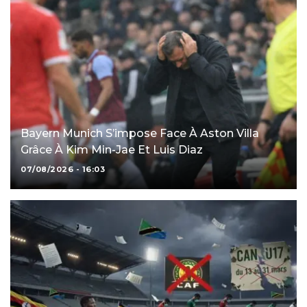
Bayern Munich S’impose Face À Aston Villa
Grâce À Kim Min-Jae Et Luis Diaz
07/08/2026 - 16:03