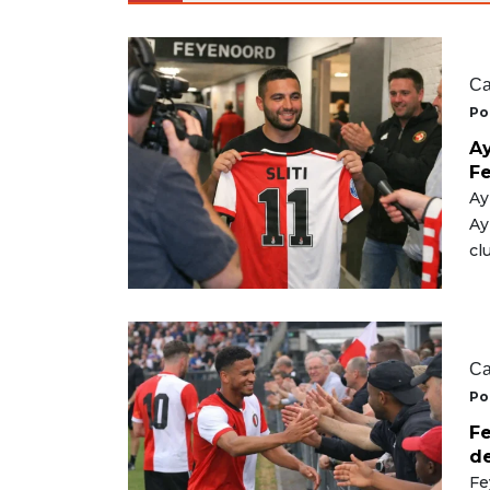
Ca
Po
Ay
F
Ay
Ay
cl
Ca
Po
Fe
de
Fe