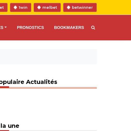
et
1win
melbet
betwinner
ES
PRONOSTICS
BOOKMAKERS
opulaire Actualités
 la une