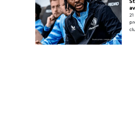
St
av
21
pr
cl