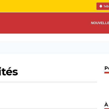
1xb
NOUVELL
ités
P
À