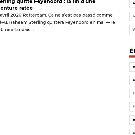
erling quitte Feyenoord : la fin d’une
A
enture ratée
 avril 2026 Rotterdam. Ça ne s’est pas passé comme
évu. Raheem Sterling quittera Feyenoord en mai — le
ub néerlandais…
V
É
#
#