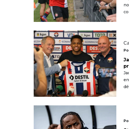
no
co
Ca
Po
Ja
pr
Ja
en
dé
Po