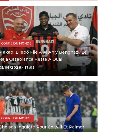
COUPE DU MONDE
Makabi Lilepo File À Al Ahly Benghazi, Le
Raja Casablanca Reste À Quai
05/08/2026 - 17:03
COUPE DU MONDE
Chelsea Inquiète Pour Colwill Et Palmer