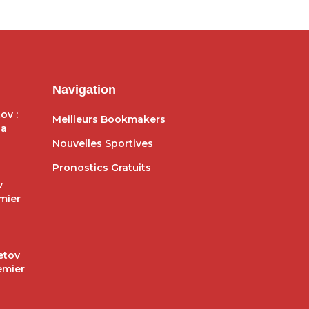
Navigation
ov :
Meilleurs Bookmakers
ga
Nouvelles Sportives
Pronostics Gratuits
v
mier
etov
emier