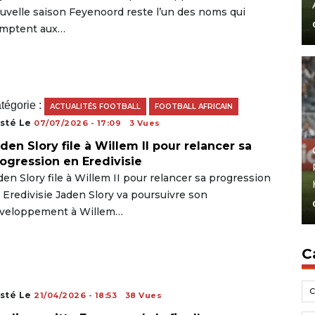
uvelle saison Feyenoord reste l’un des noms qui
mptent aux…
tégorie :
ACTUALITÉS FOOTBALL
FOOTBALL AFRICAIN
sté Le
07/07/2026 - 17:09
3 Vues
den Slory file à Willem II pour relancer sa
ogression en Eredivisie
den Slory file à Willem II pour relancer sa progression
 Eredivisie Jaden Slory va poursuivre son
veloppement à Willem…
C
sté Le
21/04/2026 - 18:53
38 Vues