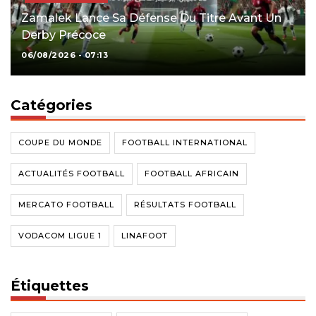
Zamalek Lance Sa Défense Du Titre Avant Un
Derby Précoce
06/08/2026 - 07:13
Catégories
COUPE DU MONDE
FOOTBALL INTERNATIONAL
ACTUALITÉS FOOTBALL
FOOTBALL AFRICAIN
MERCATO FOOTBALL
RÉSULTATS FOOTBALL
VODACOM LIGUE 1
LINAFOOT
Étiquettes