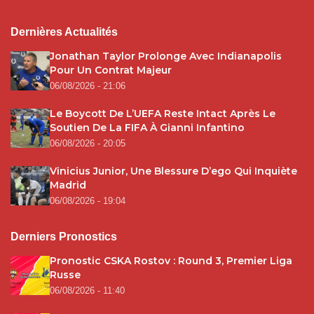
Dernières Actualités
Jonathan Taylor Prolonge Avec Indianapolis
Pour Un Contrat Majeur
06/08/2026 - 21:06
Le Boycott De L’UEFA Reste Intact Après Le
Soutien De La FIFA À Gianni Infantino
06/08/2026 - 20:05
Vinicius Junior, Une Blessure D’ego Qui Inquiète
Madrid
06/08/2026 - 19:04
Derniers Pronostics
Pronostic CSKA Rostov : Round 3, Premier Liga
Russe
06/08/2026 - 11:40