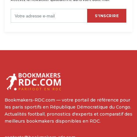
S'INSCRIRE
Bookmakers-RDC.com — votre portail de référence pour
les paris sportifs en République Démocratique du Congo.
Actualités football, pronostics d'experts et comparatif des
meilleurs bookmakers disponibles en RDC.