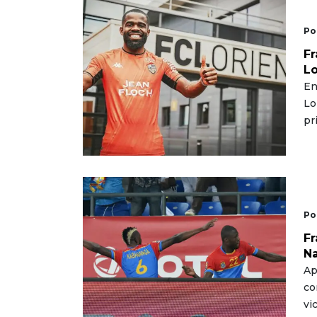
Po
Fr
Lo
En
Lo
pr
Po
Fr
N
Ap
co
vi