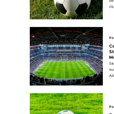
se
cl
Po
Co
St
M
Sa
su
Al
Po