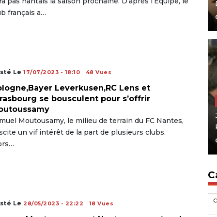
ra pas nantais la saison prochaine. D’après l’Équipe, le
ub français a…
sté Le
17/07/2023 - 18:10
48 Vues
logne,Bayer Leverkusen,RC Lens et
rasbourg se bousculent pour s’offrir
outoussamy
muel Moutousamy, le milieu de terrain du FC Nantes,
scite un vif intérêt de la part de plusieurs clubs.
ors…
C
sté Le
28/05/2023 - 22:22
18 Vues