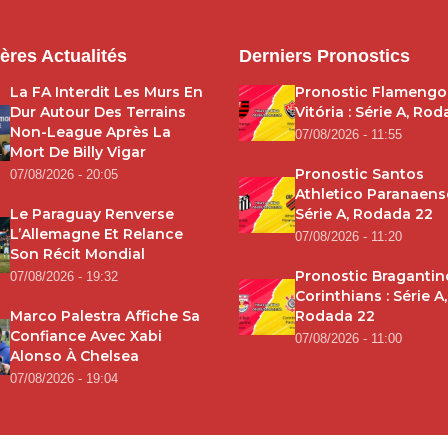
ères Actualités
Derniers Pronostics
La FA Interdit Les Murs En
Pronostic Flamengo
Dur Autour Des Terrains
Vitória : Série A, Ro
Non-League Après La
07/08/2026 - 11:55
Mort De Billy Vigar
Pronostic Santos
07/08/2026 - 20:05
Athletico Paranaense
Le Paraguay Renverse
Série A, Rodada 22
L’Allemagne Et Relance
07/08/2026 - 11:20
Son Récit Mondial
Pronostic Bragantin
07/08/2026 - 19:32
Corinthians : Série A,
Marco Palestra Affiche Sa
Rodada 22
Confiance Avec Xabi
07/08/2026 - 11:00
Alonso À Chelsea
07/08/2026 - 19:04