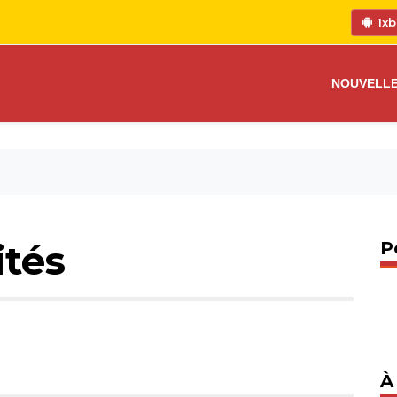
1xb
NOUVELL
ités
P
À