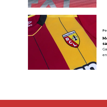
Po
Me
sa
Ga
en