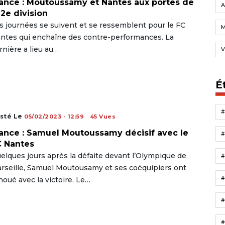
ance : Moutoussamy et Nantes aux portes de
A
 2e division
s journées se suivent et se ressemblent pour le FC
ntes qui enchaîne des contre-performances. La
rnière a lieu au…
V
É
sté Le
05/02/2023 - 12:59
45 Vues
ance : Samuel Moutoussamy décisif avec le
 Nantes
elques jours après la défaite devant l’Olympique de
rseille, Samuel Moutousamy et ses coéquipiers ont
noué avec la victoire. Le…
#