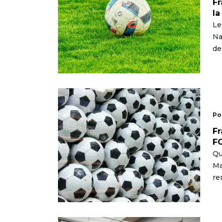
Fr
la
Le
Na
de
Po
Fr
FC
Qu
Ma
re