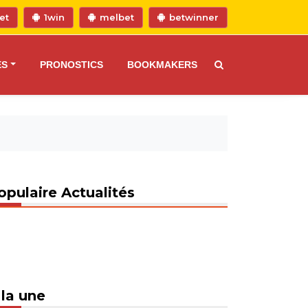
et
1win
melbet
betwinner
ES
PRONOSTICS
BOOKMAKERS
opulaire Actualités
 la une