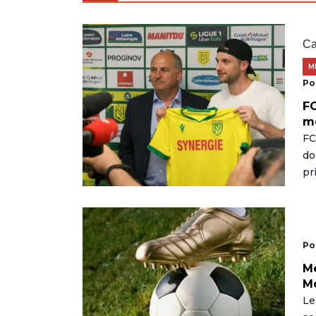
Ca
M
Po
FC
me
FC
do
pr
Po
Me
Mo
Le