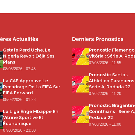
ères Actualités
Derniers Pronostics
Getafe Perd Uche, Le
Pronostic Flamengo
Nigeria Revoit Déjà Ses
Vitória : Série A, Ro
Plans
07/08/2026 - 11:55
08/08/2026 - 07:43
Pronostic Santos
La CAF Approuve Le
Athletico Paranaense
Recadrage De La FIFA Sur
Série A, Rodada 22
FIFA Forward
07/08/2026 - 11:20
08/08/2026 - 01:28
Pronostic Bragantin
La Liga Érige Mbappé En
Corinthians : Série A,
Vitrine Sportive Et
Rodada 22
Économique
07/08/2026 - 11:00
07/08/2026 - 23:30