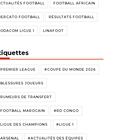
CTUALITÉS FOOTBALL
FOOTBALL AFRICAIN
MERCATO FOOTBALL
RÉSULTATS FOOTBALL
ODACOM LIGUE 1
LINAFOOT
tiquettes
#PREMIER LEAGUE
#COUPE DU MONDE 2026
#BLESSURES JOUEURS
#RUMEURS DE TRANSFERT
#FOOTBALL MAROCAIN
#RD CONGO
LIGUE DES CHAMPIONS
#LIGUE 1
#ARSENAL
#ACTUALITÉS DES ÉQUIPES