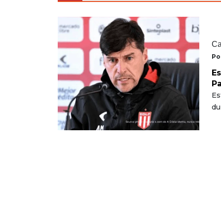
Ca
Po
Es
Pa
Es
du