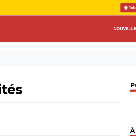
1xb
NOUVELL
ités
P
À