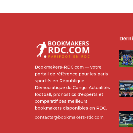
Derni
Bookmakers-RDC.com — votre
portail de référence pour les paris
sportifs en République
Démocratique du Congo. Actualités
football, pronostics d'experts et
comparatif des meilleurs
bookmakers disponibles en RDC.
contacts@bookmakers-rdc.com