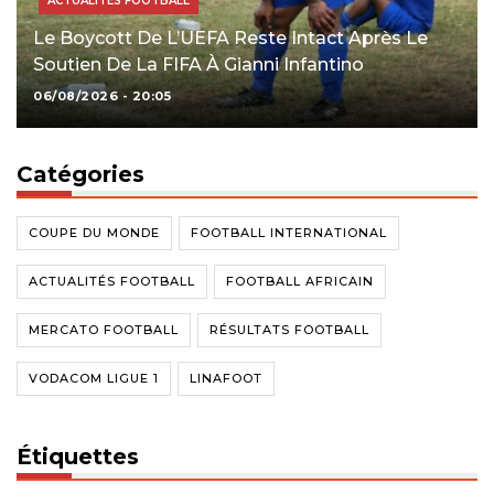
ACTUALITÉS FOOTBALL
Le Boycott De L’UEFA Reste Intact Après Le
Soutien De La FIFA À Gianni Infantino
06/08/2026 - 20:05
Catégories
COUPE DU MONDE
FOOTBALL INTERNATIONAL
ACTUALITÉS FOOTBALL
FOOTBALL AFRICAIN
MERCATO FOOTBALL
RÉSULTATS FOOTBALL
VODACOM LIGUE 1
LINAFOOT
Étiquettes