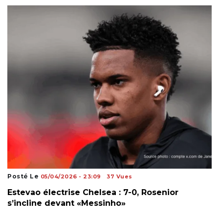
Posté Le
05/04/2026 - 23:09
37 Vues
Estevao électrise Chelsea : 7-0, Rosenior
s’incline devant «Messinho»