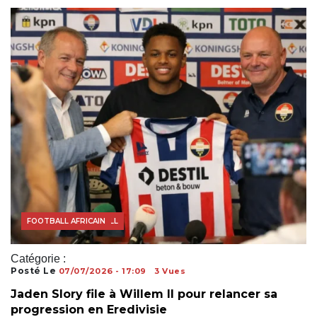
ACTUALITÉS FOOTBALL
FOOTBALL AFRICAIN
Catégorie :
Posté Le
07/07/2026 - 17:09
3 Vues
Jaden Slory file à Willem II pour relancer sa
progression en Eredivisie