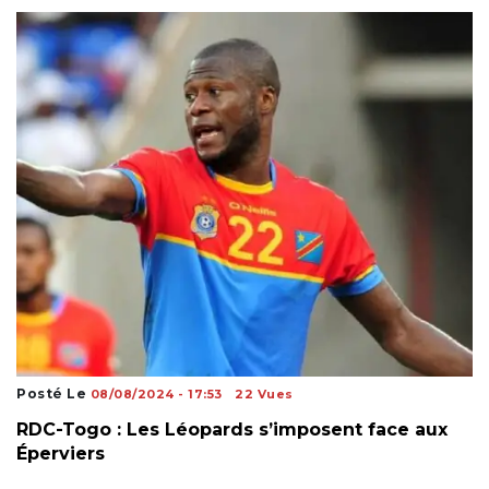
Posté Le
08/08/2024 - 17:53
22 Vues
RDC-Togo : Les Léopards s’imposent face aux
Éperviers