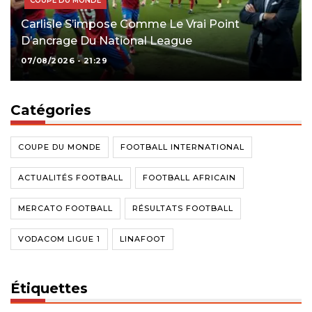
COUPE DU MONDE
Carlisle S’impose Comme Le Vrai Point
D’ancrage Du National League
07/08/2026 - 21:29
Catégories
COUPE DU MONDE
FOOTBALL INTERNATIONAL
ACTUALITÉS FOOTBALL
FOOTBALL AFRICAIN
MERCATO FOOTBALL
RÉSULTATS FOOTBALL
VODACOM LIGUE 1
LINAFOOT
Étiquettes