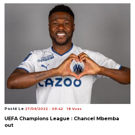
Posté Le
27/09/2022 - 09:42
18 Vues
UEFA Champions League : Chancel Mbemba
out