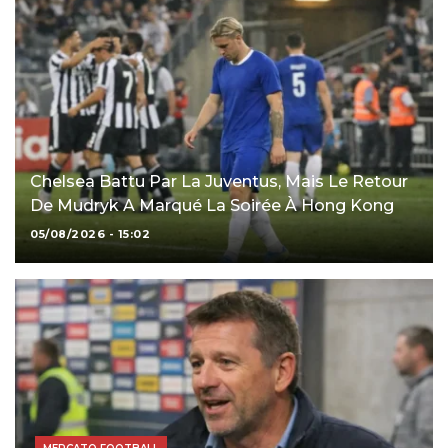
Chelsea Battu Par La Juventus, Mais Le Retour
De Mudryk A Marqué La Soirée À Hong Kong
05/08/2026 - 15:02