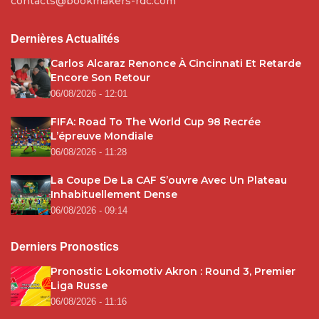
contacts@bookmakers-rdc.com
Dernières Actualités
Carlos Alcaraz Renonce À Cincinnati Et Retarde
Encore Son Retour
06/08/2026 - 12:01
FIFA: Road To The World Cup 98 Recrée
L’épreuve Mondiale
06/08/2026 - 11:28
La Coupe De La CAF S’ouvre Avec Un Plateau
Inhabituellement Dense
06/08/2026 - 09:14
Derniers Pronostics
Pronostic Lokomotiv Akron : Round 3, Premier
Liga Russe
06/08/2026 - 11:16