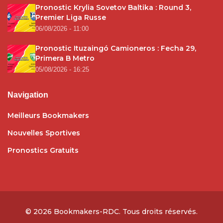
Pronostic Krylia Sovetov Baltika : Round 3,
Premier Liga Russe
06/08/2026 - 11:00
Pronostic Ituzaingó Camioneros : Fecha 29,
Primera B Metro
05/08/2026 - 16:25
Navigation
Meilleurs Bookmakers
Nouvelles Sportives
Pronostics Gratuits
© 2026
Bookmakers-RDC
. Tous droits réservés.