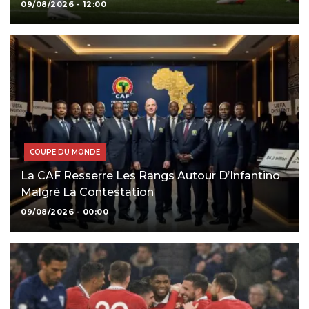
09/08/2026 - 12:00
COUPE DU MONDE
La CAF Resserre Les Rangs Autour D’Infantino
Malgré La Contestation
09/08/2026 - 00:00