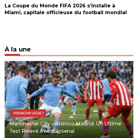
La Coupe du Monde FIFA 2026 s’installe à
Miami, capitale officieuse du football mondial
À la une
VODACOM LIGUE 1
Manchester City – Atlético Madrid: Un Ultime
Test Relevé Avant Arsenal