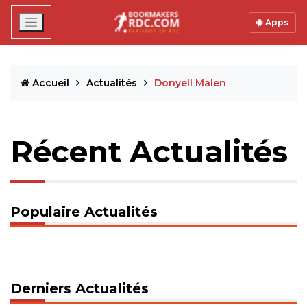
Apps
Accueil
Actualités
Donyell Malen
Récent Actualités
Populaire Actualités
Derniers Actualités