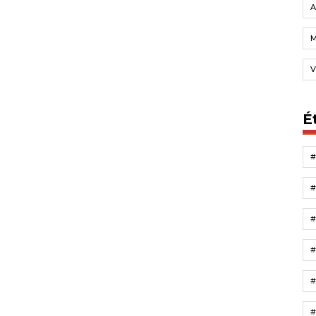
A
V
É
#
#