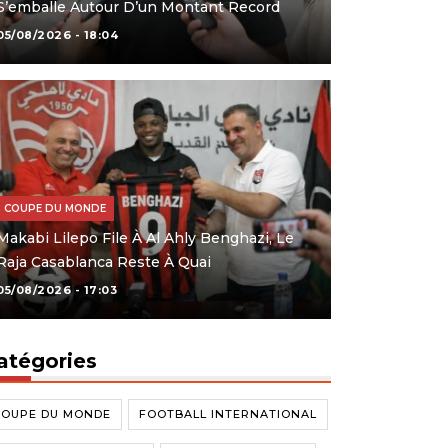
S’emballe Autour D’un Montant Record
05/08/2026 - 18:04
COUPE DU MONDE
Makabi Lilepo File À Al Ahly Benghazi, Le
Raja Casablanca Reste À Quai
05/08/2026 - 17:03
atégories
COUPE DU MONDE
FOOTBALL INTERNATIONAL