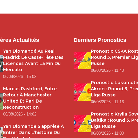
ères Actualités
Derniers Pronostics
Yan Diomandé Au Real
Pronostic CSKA Rost
Madrid: Le Casse-Tête Des
Round 3, Premier Li
Licences Avant La Fin Du
Russe
Mercato
06/08/2026 - 11:40
06/08/2026 - 15:02
Pronostic Lokomoti
Marcus Rashford, Entre
Akron : Round 3, Pre
Retour À Manchester
Liga Russe
United Et Pari De
06/08/2026 - 11:16
Reconstruction
Pronostic Krylia Sov
06/08/2026 - 14:02
Baltika : Round 3, Pr
Yan Diomande S’apprête À
Liga Russe
Entrer Dans L’histoire Du
06/08/2026 - 11:00