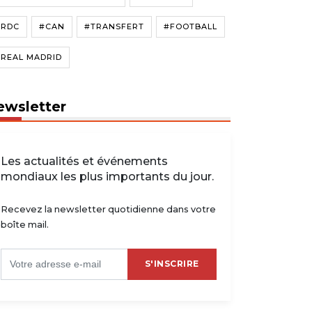
#RDC
#CAN
#TRANSFERT
#FOOTBALL
#REAL MADRID
ewsletter
Les actualités et événements
mondiaux les plus importants du jour.
Recevez la newsletter quotidienne dans votre
boîte mail.
S'INSCRIRE