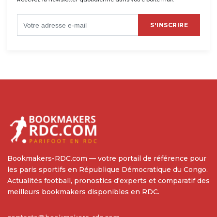
S'INSCRIRE
Bookmakers-RDC.com — votre portail de référence pour
les paris sportifs en République Démocratique du Congo.
Actualités football, pronostics d'experts et comparatif des
meilleurs bookmakers disponibles en RDC.