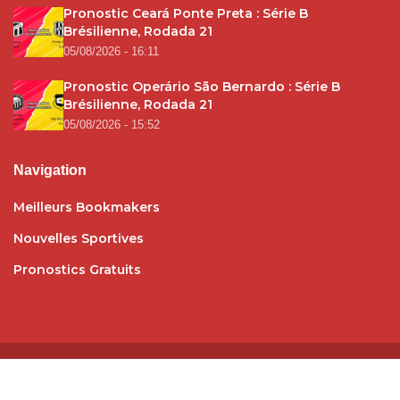
Pronostic Ceará Ponte Preta : Série B
Brésilienne, Rodada 21
05/08/2026 - 16:11
Pronostic Operário São Bernardo : Série B
Brésilienne, Rodada 21
05/08/2026 - 15:52
Navigation
Meilleurs Bookmakers
Nouvelles Sportives
Pronostics Gratuits
© 2026
Bookmakers-RDC
. Tous droits réservés.