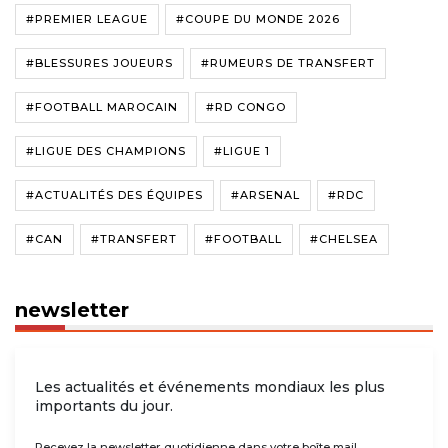
#PREMIER LEAGUE
#COUPE DU MONDE 2026
#BLESSURES JOUEURS
#RUMEURS DE TRANSFERT
#FOOTBALL MAROCAIN
#RD CONGO
#LIGUE DES CHAMPIONS
#LIGUE 1
#ACTUALITÉS DES ÉQUIPES
#ARSENAL
#RDC
#CAN
#TRANSFERT
#FOOTBALL
#CHELSEA
newsletter
Les actualités et événements mondiaux les plus
importants du jour.
Recevez la newsletter quotidienne dans votre boîte mail.