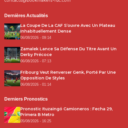
contacts@bookmakers-rdc.com
Dernières Actualités
La Coupe De La CAF S’ouvre Avec Un Plateau
Inhabituellement Dense
06/08/2026 - 09:14
Zamalek Lance Sa Défense Du Titre Avant Un
Derby Précoce
06/08/2026 - 07:13
Fribourg Veut Renverser Genk, Porté Par Une
Opposition De Styles
06/08/2026 - 01:14
Derniers Pronostics
Pronostic Ituzaingó Camioneros : Fecha 29,
Primera B Metro
05/08/2026 - 16:25