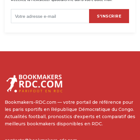
S'INSCRIRE
Bookmakers-RDC.com — votre portail de référence pour
les paris sportifs en République Démocratique du Congo.
Actualités football, pronostics d'experts et comparatif des
meilleurs bookmakers disponibles en RDC.