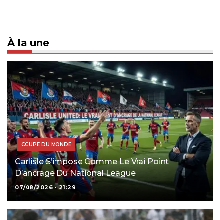
À la une
COUPE DU MONDE
Carlisle S’impose Comme Le Vrai Point
D’ancrage Du National League
07/08/2026 - 21:29