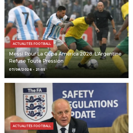
ACTUALITÉS FOOTBALL
Messi Pour La Copa América 2028: L’Argentine
Refuse Toute Pression
07/08/2026 - 21:05
ACTUALITÉS FOOTBALL