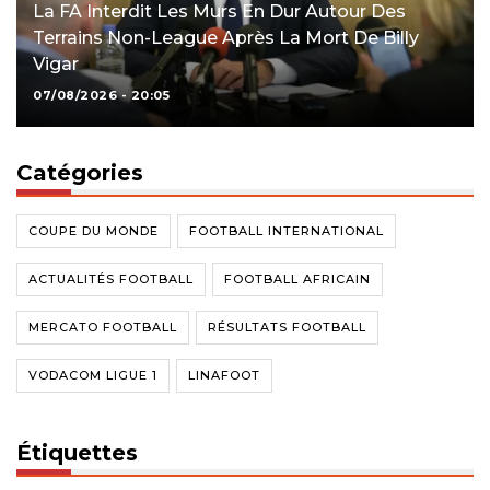
La FA Interdit Les Murs En Dur Autour Des
Terrains Non-League Après La Mort De Billy
Vigar
07/08/2026 - 20:05
Catégories
COUPE DU MONDE
FOOTBALL INTERNATIONAL
ACTUALITÉS FOOTBALL
FOOTBALL AFRICAIN
MERCATO FOOTBALL
RÉSULTATS FOOTBALL
VODACOM LIGUE 1
LINAFOOT
Étiquettes