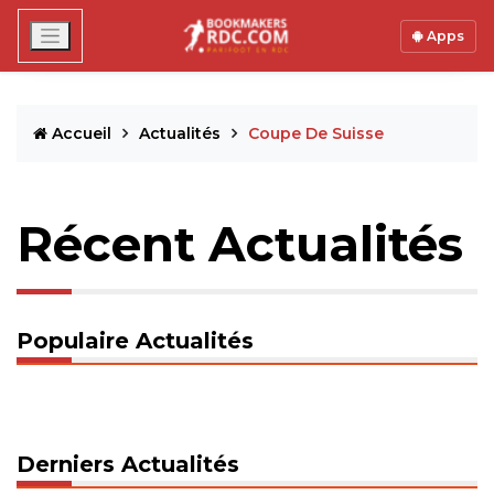
Apps
Accueil
Actualités
Coupe De Suisse
Récent Actualités
Populaire Actualités
Derniers Actualités