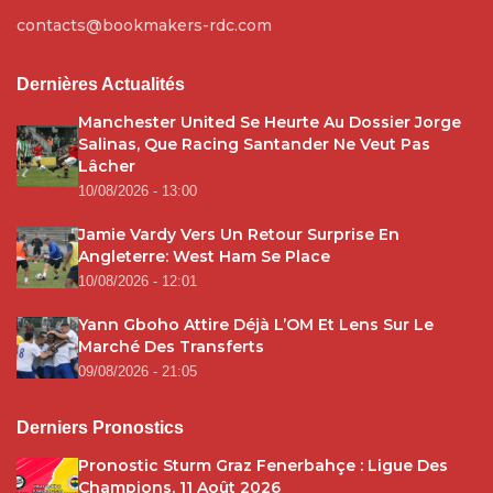
contacts@bookmakers-rdc.com
Dernières Actualités
Manchester United Se Heurte Au Dossier Jorge
Salinas, Que Racing Santander Ne Veut Pas
Lâcher
10/08/2026 - 13:00
Jamie Vardy Vers Un Retour Surprise En
Angleterre: West Ham Se Place
10/08/2026 - 12:01
Yann Gboho Attire Déjà L’OM Et Lens Sur Le
Marché Des Transferts
09/08/2026 - 21:05
Derniers Pronostics
Pronostic Sturm Graz Fenerbahçe : Ligue Des
Champions, 11 Août 2026