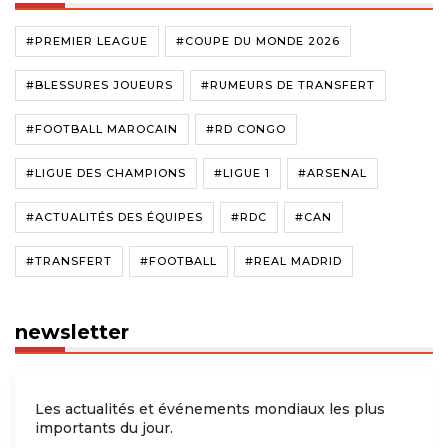
#PREMIER LEAGUE
#COUPE DU MONDE 2026
#BLESSURES JOUEURS
#RUMEURS DE TRANSFERT
#FOOTBALL MAROCAIN
#RD CONGO
#LIGUE DES CHAMPIONS
#LIGUE 1
#ARSENAL
#ACTUALITÉS DES ÉQUIPES
#RDC
#CAN
#TRANSFERT
#FOOTBALL
#REAL MADRID
newsletter
Les actualités et événements mondiaux les plus
importants du jour.