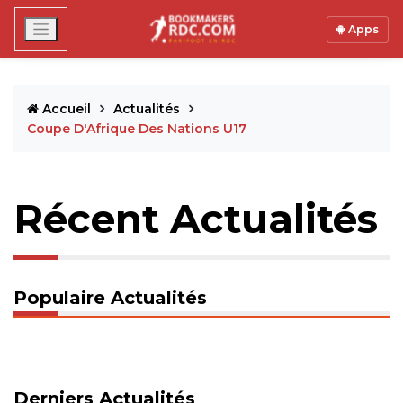
Apps
Accueil
Actualités
Coupe D'Afrique Des Nations U17
Récent Actualités
Populaire Actualités
Derniers Actualités