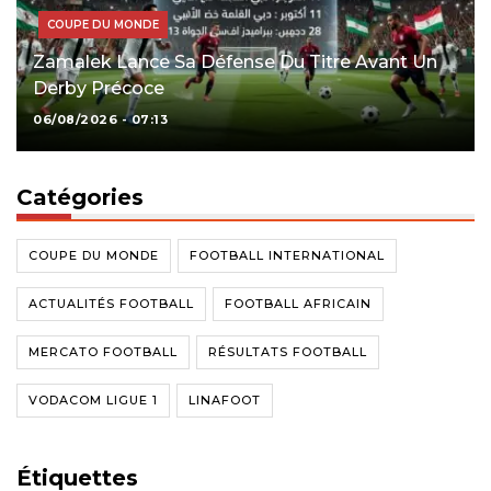
COUPE DU MONDE
Zamalek Lance Sa Défense Du Titre Avant Un
Derby Précoce
06/08/2026 - 07:13
Catégories
COUPE DU MONDE
FOOTBALL INTERNATIONAL
ACTUALITÉS FOOTBALL
FOOTBALL AFRICAIN
MERCATO FOOTBALL
RÉSULTATS FOOTBALL
VODACOM LIGUE 1
LINAFOOT
Étiquettes