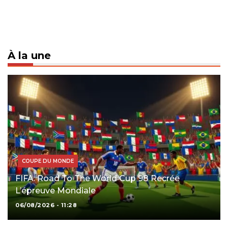
À la une
COUPE DU MONDE
FIFA: Road To The World Cup 98 Recrée
L’épreuve Mondiale
06/08/2026 - 11:28