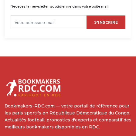
Recevez la newsletter quotidienne dans votre boîte mail.
S'INSCRIRE
Bookmakers-RDC.com — votre portail de référence pour
les paris sportifs en République Démocratique du Congo.
Actualités football, pronostics d'experts et comparatif des
meilleurs bookmakers disponibles en RDC.