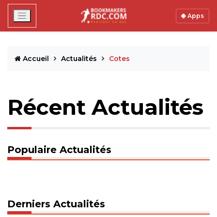
Apps
Accueil
Actualités
Cotes
Récent Actualités
Populaire Actualités
Derniers Actualités