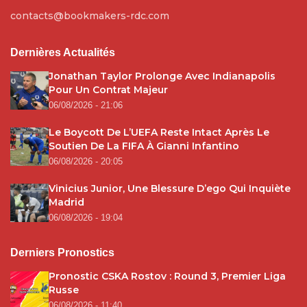
contacts@bookmakers-rdc.com
Dernières Actualités
Jonathan Taylor Prolonge Avec Indianapolis
Pour Un Contrat Majeur
06/08/2026 - 21:06
Le Boycott De L’UEFA Reste Intact Après Le
Soutien De La FIFA À Gianni Infantino
06/08/2026 - 20:05
Vinicius Junior, Une Blessure D’ego Qui Inquiète
Madrid
06/08/2026 - 19:04
Derniers Pronostics
Pronostic CSKA Rostov : Round 3, Premier Liga
Russe
06/08/2026 - 11:40