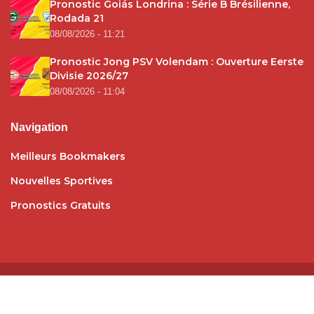
Pronostic Goiás Londrina : Série B Brésilienne,
Rodada 21
08/08/2026 - 11:21
Pronostic Jong PSV Volendam : Ouverture Eerste
Divisie 2026/27
08/08/2026 - 11:04
Navigation
Meilleurs Bookmakers
Nouvelles Sportives
Pronostics Gratuits
© 2026
Bookmakers-RDC
. Tous droits réservés.