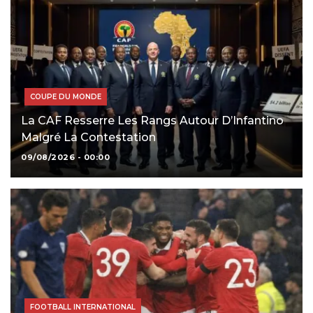
COUPE DU MONDE
La CAF Resserre Les Rangs Autour D’Infantino
Malgré La Contestation
09/08/2026 - 00:00
FOOTBALL INTERNATIONAL