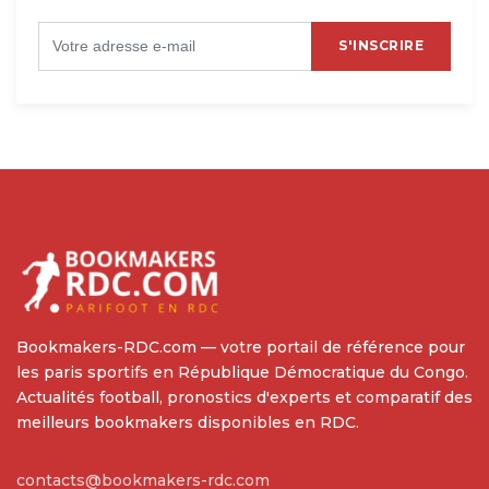
S'INSCRIRE
Bookmakers-RDC.com — votre portail de référence pour
les paris sportifs en République Démocratique du Congo.
Actualités football, pronostics d'experts et comparatif des
meilleurs bookmakers disponibles en RDC.
contacts@bookmakers-rdc.com