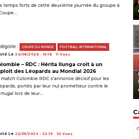
s temps forts de cette deuxième journée du groupe à
 Coupe…
tégorie :
COUPE DU MONDE
FOOTBALL INTERNATIONAL
sté Le
24/06/2026 - 15:16
11 Vues
lombie – RDC : Hérita Ilunga croit à un
ploit des Léopards au Mondial 2026
 match Colombie RDC s’annonce décisif pour les
opards, portés par leur nul prometteur contre le
rtugal lors de leur…
C
sté Le
22/05/2024 - 22:19
32 Vues