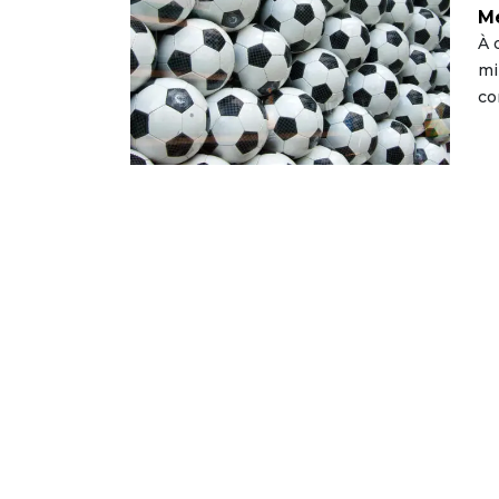
Me
À 
mi
co