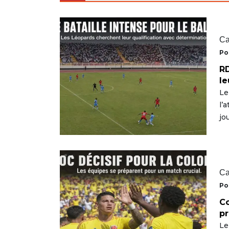
Ca
Po
RD
le
Le
l’
jo
Ca
Po
Co
pr
Le