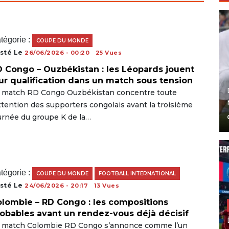
tégorie :
COUPE DU MONDE
sté Le
26/06/2026 - 00:20
25 Vues
 Congo – Ouzbékistan : les Léopards jouent
ur qualification dans un match sous tension
 match RD Congo Ouzbékistan concentre toute
attention des supporters congolais avant la troisième
urnée du groupe K de la…
tégorie :
COUPE DU MONDE
FOOTBALL INTERNATIONAL
sté Le
24/06/2026 - 20:17
13 Vues
lombie – RD Congo : les compositions
obables avant un rendez-vous déjà décisif
 match Colombie RD Congo s’annonce comme l’un