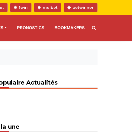
et
1win
melbet
betwinner
ES
PRONOSTICS
BOOKMAKERS
opulaire Actualités
 la une