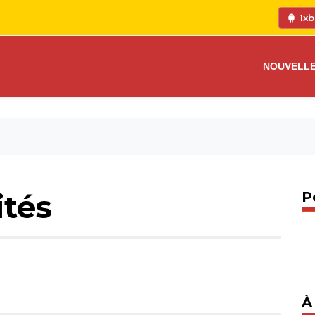
1xb
NOUVELL
ités
P
À