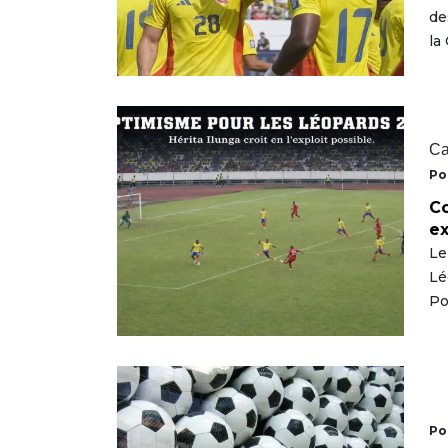
de
la
Ca
Po
Co
ex
Le
Lé
Po
Po