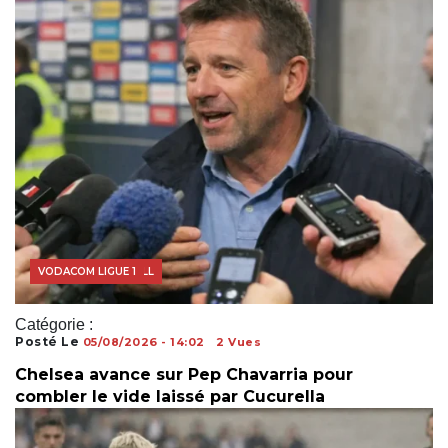
MERCATO FOOTBALL
VODACOM LIGUE 1
Catégorie :
Posté Le
05/08/2026 - 14:02
2 Vues
Chelsea avance sur Pep Chavarria pour
combler le vide laissé par Cucurella