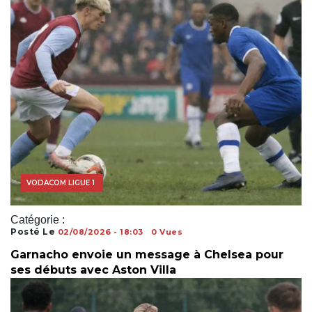
COUPE DU MONDE
VODACOM LIGUE 1
Catégorie :
Posté Le
02/08/2026 - 18:03
0 Vues
Garnacho envoie un message à Chelsea pour
ses débuts avec Aston Villa