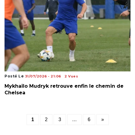
Posté Le
31/07/2026 - 21:06
2 Vues
Mykhailo Mudryk retrouve enfin le chemin de
Chelsea
Posts
1
2
3
…
6
»
pagination