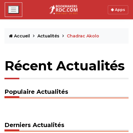
Apps
Accueil
Actualités
Chadrac Akolo
Récent Actualités
Populaire Actualités
Derniers Actualités