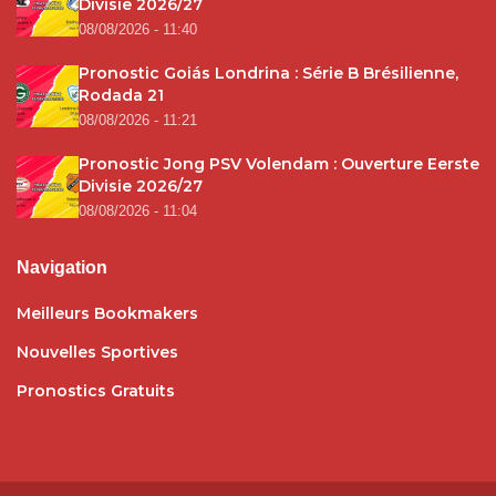
Divisie 2026/27
08/08/2026 - 11:40
Pronostic Goiás Londrina : Série B Brésilienne,
Rodada 21
08/08/2026 - 11:21
Pronostic Jong PSV Volendam : Ouverture Eerste
Divisie 2026/27
08/08/2026 - 11:04
Navigation
Meilleurs Bookmakers
Nouvelles Sportives
Pronostics Gratuits