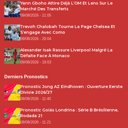
Yann Gboho Attire Déjà L’OM Et Lens Sur Le
Marché Des Transferts
09/08/2026 - 21:05
Trevoh Chalobah Tourne La Page Chelsea Et
S’engage Avec Como
09/08/2026 - 20:04
Alexander Isak Rassure Liverpool Malgré La
Défaite Face À Monaco
09/08/2026 - 19:03
Derniers Pronostics
Pronostic Jong AZ Eindhoven : Ouverture Eerste
Divisie 2026/27
08/08/2026 - 11:40
Pronostic Goiás Londrina : Série B Brésilienne,
Rodada 21
08/08/2026 - 11:21