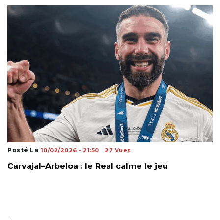
Posté Le
10/02/2026 - 21:50
27 Vues
Carvajal–Arbeloa : le Real calme le jeu