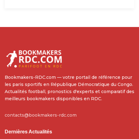
Bookmakers-RDC.com — votre portail de référence pour
les paris sportifs en République Démocratique du Congo.
Actualités football, pronostics d'experts et comparatif des
meilleurs bookmakers disponibles en RDC.
contacts@bookmakers-rdc.com
Dernières Actualités