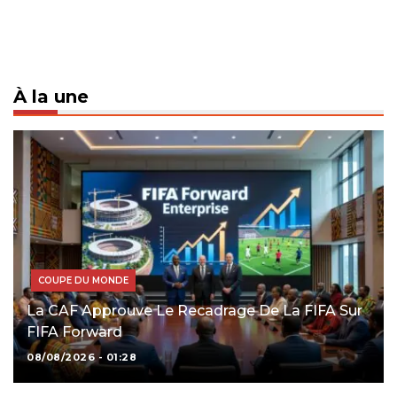
À la une
COUPE DU MONDE
La CAF Approuve Le Recadrage De La FIFA Sur
FIFA Forward
08/08/2026 - 01:28