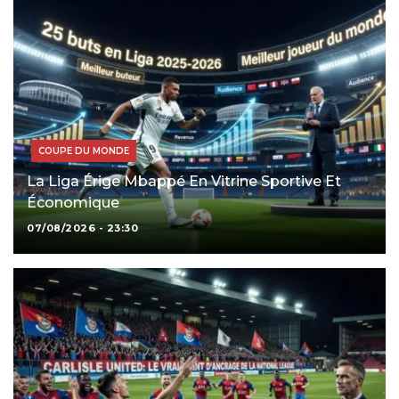
COUPE DU MONDE
La Liga Érige Mbappé En Vitrine Sportive Et
Économique
07/08/2026 - 23:30