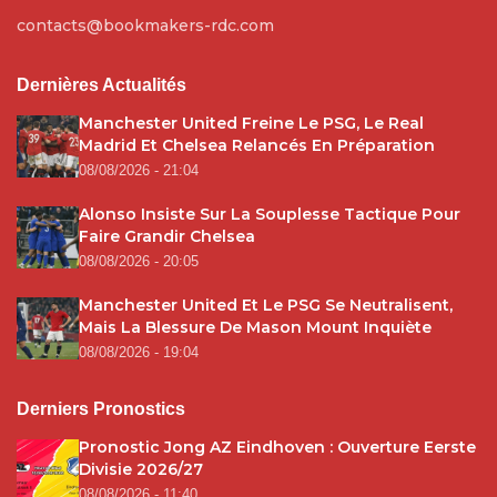
contacts@bookmakers-rdc.com
Dernières Actualités
Manchester United Freine Le PSG, Le Real
Madrid Et Chelsea Relancés En Préparation
08/08/2026 - 21:04
Alonso Insiste Sur La Souplesse Tactique Pour
Faire Grandir Chelsea
08/08/2026 - 20:05
Manchester United Et Le PSG Se Neutralisent,
Mais La Blessure De Mason Mount Inquiète
08/08/2026 - 19:04
Derniers Pronostics
Pronostic Jong AZ Eindhoven : Ouverture Eerste
Divisie 2026/27
08/08/2026 - 11:40