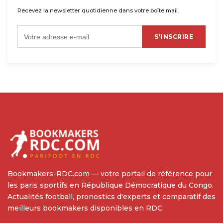
Recevez la newsletter quotidienne dans votre boîte mail.
S'INSCRIRE
Bookmakers-RDC.com — votre portail de référence pour
les paris sportifs en République Démocratique du Congo.
Actualités football, pronostics d'experts et comparatif des
meilleurs bookmakers disponibles en RDC.