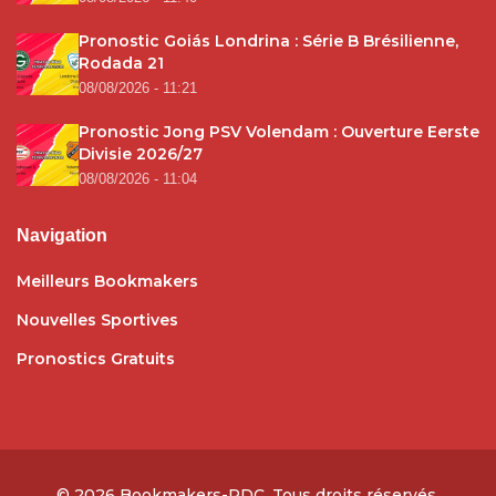
Pronostic Goiás Londrina : Série B Brésilienne,
Rodada 21
08/08/2026 - 11:21
Pronostic Jong PSV Volendam : Ouverture Eerste
Divisie 2026/27
08/08/2026 - 11:04
Navigation
Meilleurs Bookmakers
Nouvelles Sportives
Pronostics Gratuits
© 2026
Bookmakers-RDC
. Tous droits réservés.