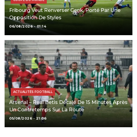
Fribourg Veut Renverser Genk, Porté Par Une
Opposition De Styles
06/08/2026 - 01:14
ACTUALITÉS FOOTBALL
Arsenal – Real Betis Décalé De 15 Minutes Après
Un Contretemps Sur La Route
05/08/2026 - 21:06