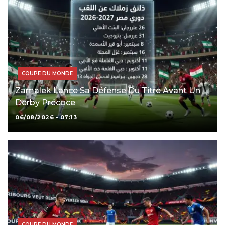
COUPE DU MONDE
Zamalek Lance Sa Défense Du Titre Avant Un
Derby Précoce
06/08/2026 - 07:13
COUPE DU MONDE