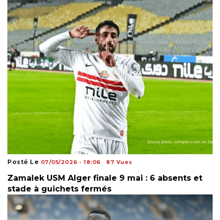
Posté Le
07/05/2026 - 18:06
87 Vues
Zamalek USM Alger finale 9 mai : 6 absents et
stade à guichets fermés