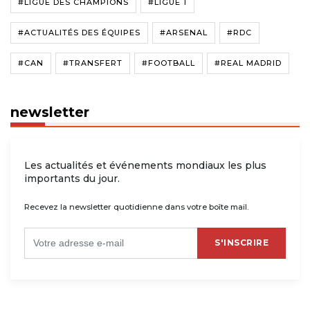
#LIGUE DES CHAMPIONS
#LIGUE 1
#ACTUALITÉS DES ÉQUIPES
#ARSENAL
#RDC
#CAN
#TRANSFERT
#FOOTBALL
#REAL MADRID
newsletter
Les actualités et événements mondiaux les plus
importants du jour.
Recevez la newsletter quotidienne dans votre boîte mail.
S'INSCRIRE