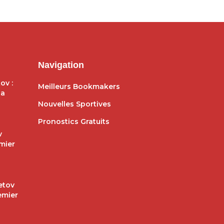
Navigation
ov :
Meilleurs Bookmakers
ga
Nouvelles Sportives
Pronostics Gratuits
v
mier
etov
emier