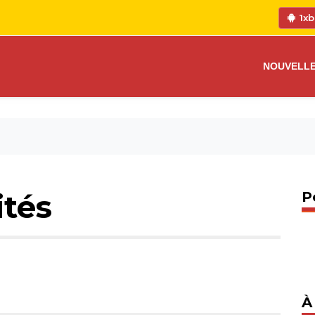
1xb
NOUVELL
ités
P
À