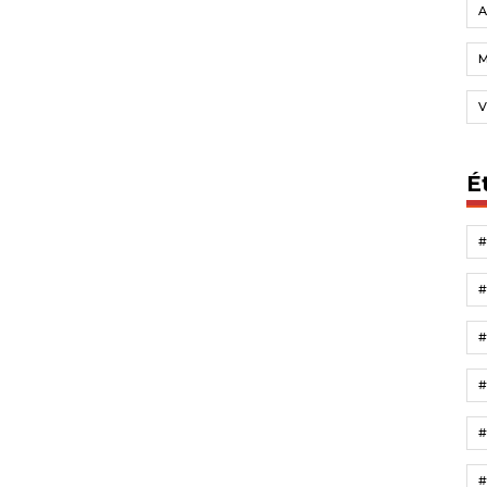
A
V
É
#
#