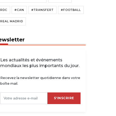
#RDC
#CAN
#TRANSFERT
#FOOTBALL
#REAL MADRID
ewsletter
Les actualités et événements
mondiaux les plus importants du jour.
Recevez la newsletter quotidienne dans votre
boîte mail.
S'INSCRIRE