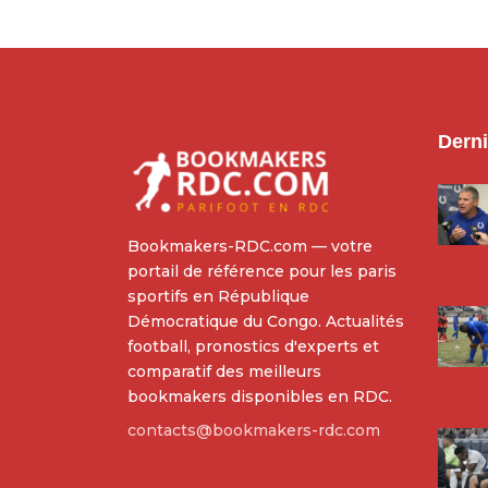
Derni
Bookmakers-RDC.com — votre
portail de référence pour les paris
sportifs en République
Démocratique du Congo. Actualités
football, pronostics d'experts et
comparatif des meilleurs
bookmakers disponibles en RDC.
contacts@bookmakers-rdc.com