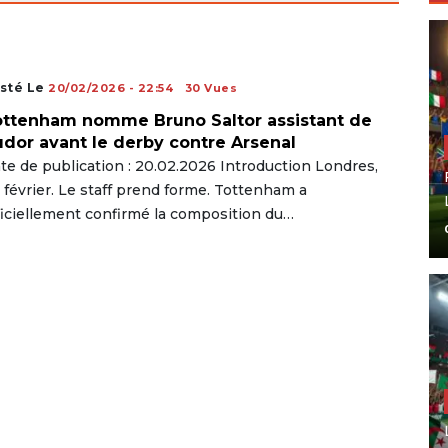
sté Le
20/02/2026 - 22:54
30 Vues
ttenham nomme Bruno Saltor assistant de
dor avant le derby contre Arsenal
te de publication : 20.02.2026 Introduction Londres,
 février. Le staff prend forme. Tottenham a
ficiellement confirmé la composition du…