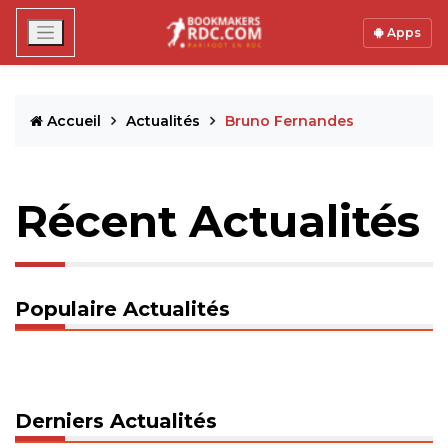
Apps
Accueil
Actualités
Bruno Fernandes
Récent Actualités
Populaire Actualités
Derniers Actualités