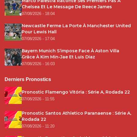
Marco Palestra Raconte Ses Premiers Pas À
Chelsea Et Le Message De Reece James
07/08/2026 - 18:04
Newcastle Ferme La Porte À Manchester United
Pour Lewis Hall
07/08/2026 - 17:04
Bayern Munich S’impose Face À Aston Villa
Grâce À Kim Min-Jae Et Luis Diaz
07/08/2026 - 16:03
Derniers Pronostics
Pronostic Flamengo Vitória : Série A, Rodada 22
07/08/2026 - 11:55
Pronostic Santos Athletico Paranaense : Série A,
Rodada 22
07/08/2026 - 11:20