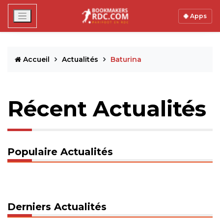
Apps
Accueil
Actualités
Baturina
Récent Actualités
Populaire Actualités
Derniers Actualités