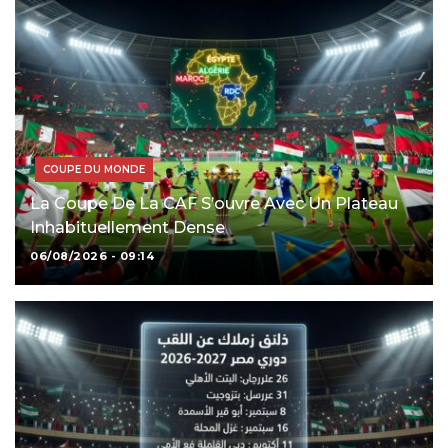
COUPE DU MONDE
La Coupe De La CAF S’ouvre Avec Un Plateau
Inhabituellement Dense
06/08/2026 - 09:14