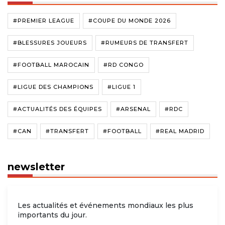
#PREMIER LEAGUE
#COUPE DU MONDE 2026
#BLESSURES JOUEURS
#RUMEURS DE TRANSFERT
#FOOTBALL MAROCAIN
#RD CONGO
#LIGUE DES CHAMPIONS
#LIGUE 1
#ACTUALITÉS DES ÉQUIPES
#ARSENAL
#RDC
#CAN
#TRANSFERT
#FOOTBALL
#REAL MADRID
newsletter
Les actualités et événements mondiaux les plus
importants du jour.