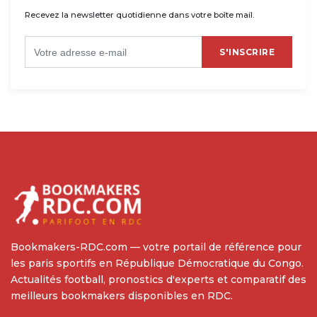
Recevez la newsletter quotidienne dans votre boîte mail.
S'INSCRIRE
Bookmakers-RDC.com — votre portail de référence pour
les paris sportifs en République Démocratique du Congo.
Actualités football, pronostics d'experts et comparatif des
meilleurs bookmakers disponibles en RDC.