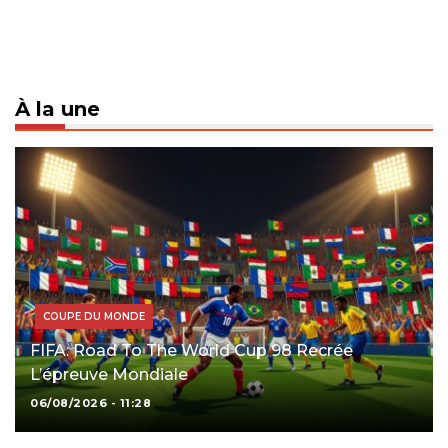
À la une
COUPE DU MONDE
FIFA: Road To The World Cup 98 Recrée
L’épreuve Mondiale
06/08/2026 - 11:28