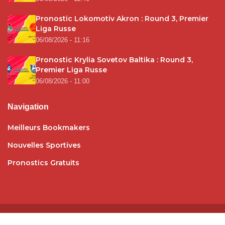
Pronostic Lokomotiv Akron : Round 3, Premier
Liga Russe
06/08/2026 - 11:16
Pronostic Krylia Sovetov Baltika : Round 3,
Premier Liga Russe
06/08/2026 - 11:00
Navigation
Meilleurs Bookmakers
Nouvelles Sportives
Pronostics Gratuits
© 2026
Bookmakers-RDC
. Tous droits réservés.