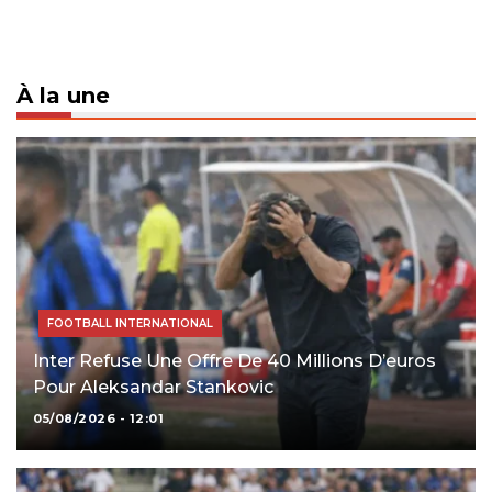
À la une
FOOTBALL INTERNATIONAL
Inter Refuse Une Offre De 40 Millions D’euros
Pour Aleksandar Stankovic
05/08/2026 - 12:01