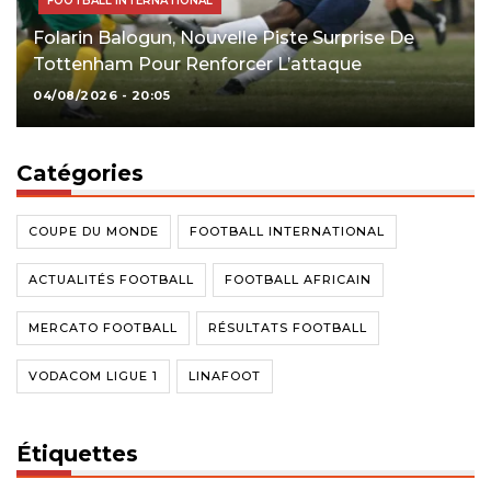
FOOTBALL INTERNATIONAL
Folarin Balogun, Nouvelle Piste Surprise De
Tottenham Pour Renforcer L’attaque
04/08/2026 - 20:05
Catégories
COUPE DU MONDE
FOOTBALL INTERNATIONAL
ACTUALITÉS FOOTBALL
FOOTBALL AFRICAIN
MERCATO FOOTBALL
RÉSULTATS FOOTBALL
VODACOM LIGUE 1
LINAFOOT
Étiquettes