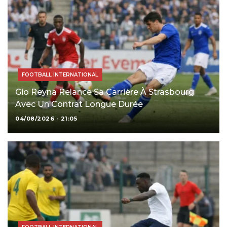
FOOTBALL INTERNATIONAL
Gio Reyna Relance Sa Carrière À Strasbourg
Avec Un Contrat Longue Durée
04/08/2026 - 21:05