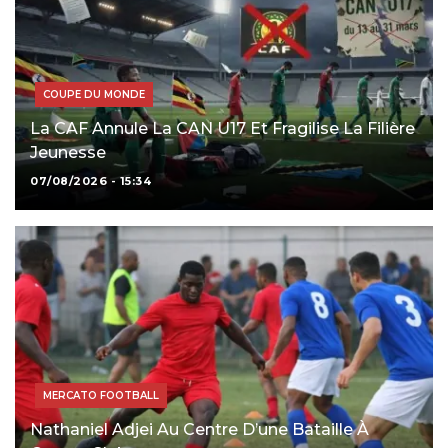
COUPE DU MONDE
La CAF Annule La CAN U17 Et Fragilise La Filière
Jeunesse
07/08/2026 - 15:34
MERCATO FOOTBALL
Nathaniel Adjei Au Centre D’une Bataille À