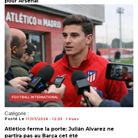
pour Arsenal
COUPE DU MONDE
FOOTBALL INTERNATIONAL
Catégorie :
Posté Le
17/07/2026 - 12:03
1 Vues
Atlético ferme la porte: Julián Alvarez ne
partira pas au Barça cet été